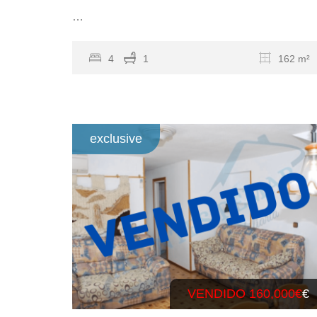
…
4
1
162 m²
exclusive
VENDIDO 160,000€
€