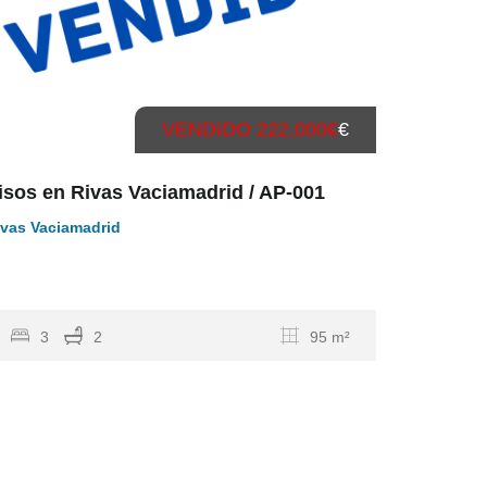
VENDIDO 222,000€
€
isos en Rivas Vaciamadrid / AP-001
ivas Vaciamadrid
…
3
2
95 m²