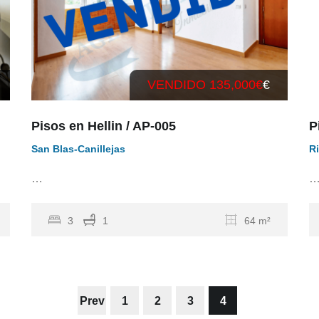
VENDIDO 135,000€
€
Pisos en Hellin / AP-005
P
San Blas-Canillejas
R
…
3
1
64 m²
Prev
1
2
3
4