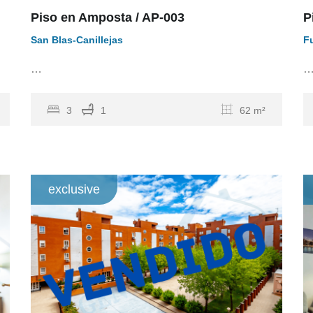
Piso en Amposta / AP-003
P
San Blas-Canillejas
F
…
3
1
62 m²
exclusive