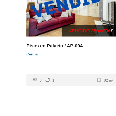
VENDIDO 380,000€
€
Pisos en Palacio / AP-004
Centro
…
3
1
82 m²