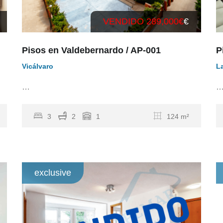
VENDIDO 289,000€
€
Pisos en Valdebernardo / AP-001
P
Vicálvaro
L
…
3
2
1
124 m²
exclusive