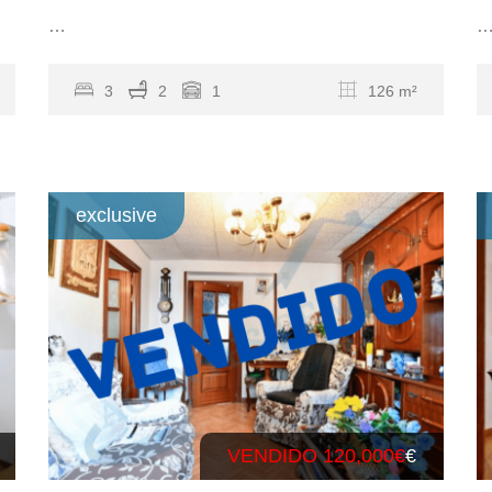
…
3
2
1
126 m²
exclusive
VENDIDO 120,000€
€