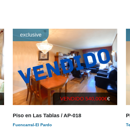
exclusive
VENDIDO 540,000€
€
Piso en Las Tablas / AP-018
P
Fuencarral-El Pardo
T