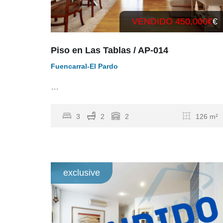
VENDIDO 450,000€
€
Piso en Las Tablas / AP-014
Fuencarral-El Pardo
…
3
2
2
126 m²
exclusive