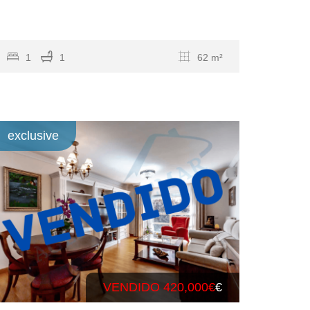
…
1
1
62 m²
exclusive
VENDIDO 420,000€
€