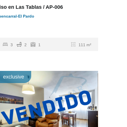
iso en Las Tablas / AP-006
uencarral-El Pardo
…
3
2
1
111 m²
exclusive