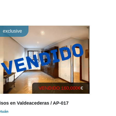
exclusive
VENDIDO 160,000€
€
isos en Valdeacederas / AP-017
etuán