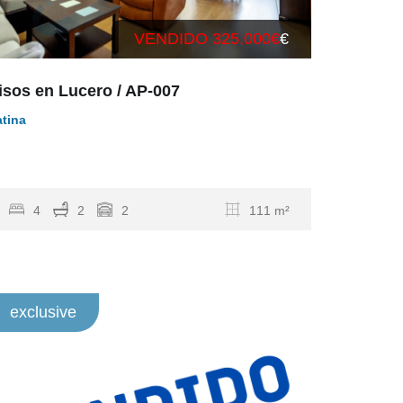
VENDIDO 325,000€
€
isos en Lucero / AP-007
atina
…
4
2
2
111 m²
exclusive