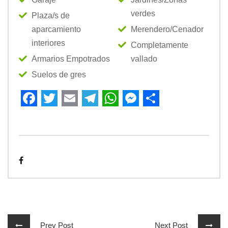
verdes
Plaza/s de
aparcamiento
Merendero/Cenador
interiores
Completamente
Armarios Empotrados
vallado
Suelos de gres
Facebook
Twitter
Email
Telegram
WhatsApp
Messenger
Share
Prev Post
Next Post