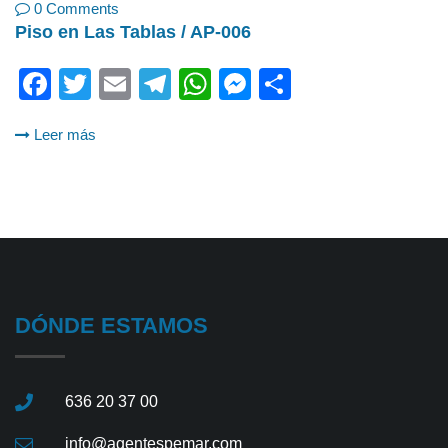
0 Comments
Piso en Las Tablas / AP-006
Facebook
Twitter
Email
Telegram
WhatsApp
Messenger
Share
Leer más
DÓNDE ESTAMOS
636 20 37 00
info@agentespemar.com