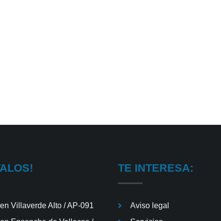
er
e
TALOS!
TE INTERESA:
en Villaverde Alto / AP-091
Aviso legal