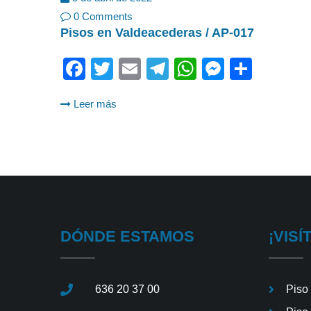
0 Comments
Pisos en Valdeacederas / AP-017
Facebook
Twitter
Email
Telegram
WhatsApp
Messeng
Shar
Leer más
DÓNDE ESTAMOS
¡VISÍ
636 20 37 00
Piso 