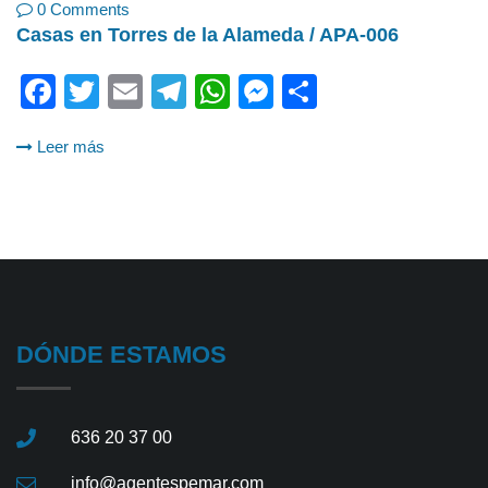
0 Comments
Casas en Torres de la Alameda / APA-006
Facebook
Twitter
Email
Telegram
WhatsApp
Messenger
Share
Leer más
DÓNDE ESTAMOS
636 20 37 00
info@agentespemar.com