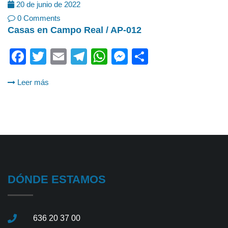
20 de junio de 2022
0 Comments
Casas en Campo Real / AP-012
Facebook
Twitter
Email
Telegram
WhatsApp
Messenger
Share
Leer más
DÓNDE ESTAMOS
636 20 37 00