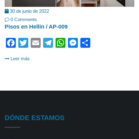
30 de junio de 2022
0 Comments
Pisos en Hellin / AP-009
Facebook
Twitter
Email
Telegram
WhatsApp
Messenger
Share
Leer más
DÓNDE ESTAMOS