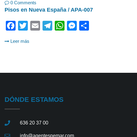
0 Comments
Pisos en Nueva España / APA-007
Facebook
Twitter
Email
Telegram
WhatsApp
Messenger
Share
Leer más
DÓNDE ESTAMOS
636 20 37 00
info@agentespemar.com