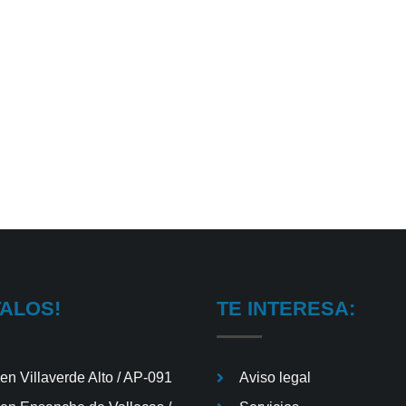
er
e
TALOS!
TE INTERESA:
en Villaverde Alto / AP-091
Aviso legal