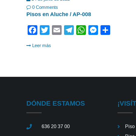
0 Comments
Pisos en Aluche / AP-008
Facebook
Twitter
Email
Telegram
WhatsApp
Messeng
Shar
Leer más
DÓNDE ESTAMOS
¡VISÍ
636 20 37 00
Piso 