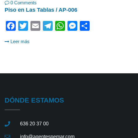
0 Comments
Piso en Las Tablas / AP-006
Facebook
Twitter
Email
Telegram
WhatsApp
Messenger
Share
Leer más
DÓNDE ESTAMOS
636 20 37 00
info@agentespemar.com