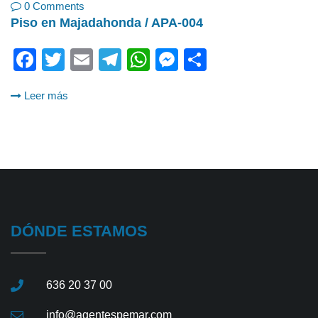
0 Comments
Piso en Majadahonda / APA-004
Facebook
Twitter
Email
Telegram
WhatsApp
Messenger
Share
Leer más
DÓNDE ESTAMOS
636 20 37 00
info@agentespemar.com