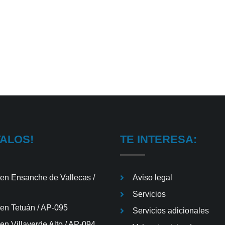
TALOS!
TE INTERESA:
 en Ensanche de Vallecas /
Aviso legal
Servicios
 en Tetuán / AP-095
Servicios adicionales
en Villaverde Alto / AP-094