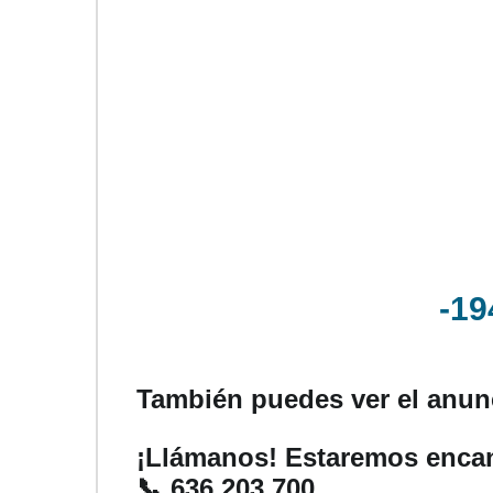
-19
También puedes ver el anu
¡Llámanos! Estaremos encan
📞 636 203 700