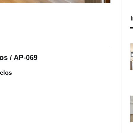
os / AP-069
elos