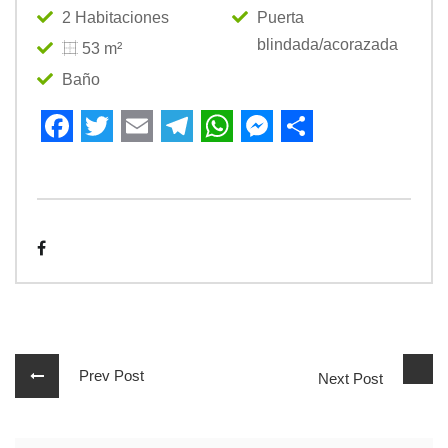
2 Habitaciones
Puerta
blindada/acorazada
53 m²
Baño
Facebook
Twitter
Email
Telegram
WhatsApp
Messenger
Share
Prev Post
Next Post