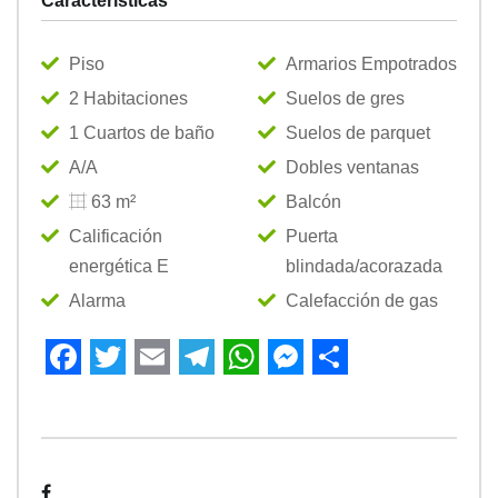
Características
Piso
Armarios Empotrados
2 Habitaciones
Suelos de gres
1 Cuartos de baño
Suelos de parquet
A/A
Dobles ventanas
63 m²
Balcón
Calificación
Puerta
energética E
blindada/acorazada
Alarma
Calefacción de gas
Facebook
Twitter
Email
Telegram
WhatsApp
Messenger
Share