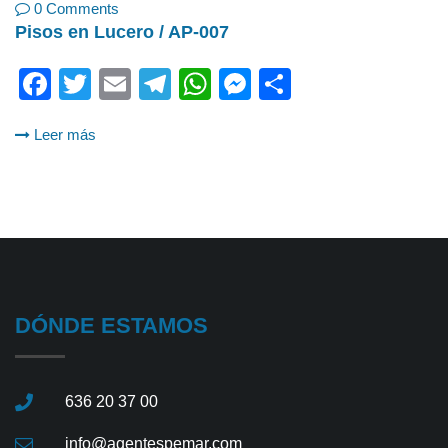
0 Comments
Pisos en Lucero / AP-007
Facebook
Twitter
Email
Telegram
WhatsApp
Messenger
Share
Leer más
DÓNDE ESTAMOS
636 20 37 00
info@agentespemar.com