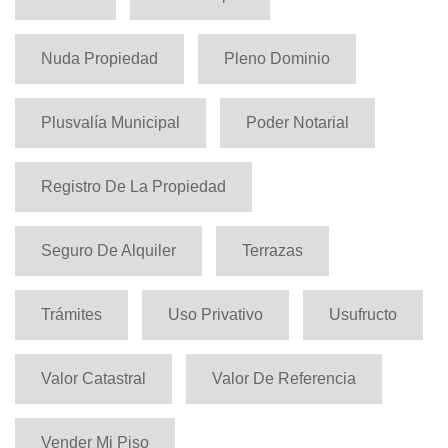
Nuda Propiedad
Pleno Dominio
Plusvalía Municipal
Poder Notarial
Registro De La Propiedad
Seguro De Alquiler
Terrazas
Trámites
Uso Privativo
Usufructo
Valor Catastral
Valor De Referencia
Vender Mi Piso