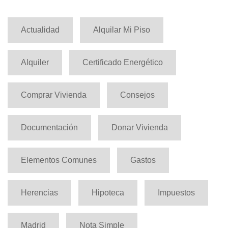
Actualidad
Alquilar Mi Piso
Alquiler
Certificado Energético
Comprar Vivienda
Consejos
Documentación
Donar Vivienda
Elementos Comunes
Gastos
Herencias
Hipoteca
Impuestos
Madrid
Nota Simple