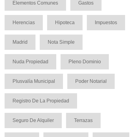
Elementos Comunes
Gastos
Herencias
Hipoteca
Impuestos
Madrid
Nota Simple
Nuda Propiedad
Pleno Dominio
Plusvalía Municipal
Poder Notarial
Registro De La Propiedad
Seguro De Alquiler
Terrazas