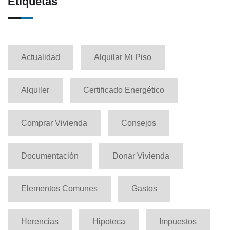
Etiquetas
Actualidad
Alquilar Mi Piso
Alquiler
Certificado Energético
Comprar Vivienda
Consejos
Documentación
Donar Vivienda
Elementos Comunes
Gastos
Herencias
Hipoteca
Impuestos