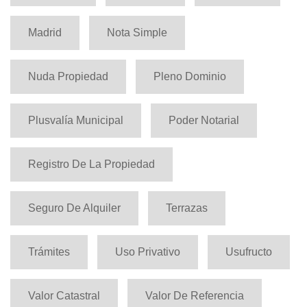
Madrid
Nota Simple
Nuda Propiedad
Pleno Dominio
Plusvalía Municipal
Poder Notarial
Registro De La Propiedad
Seguro De Alquiler
Terrazas
Trámites
Uso Privativo
Usufructo
Valor Catastral
Valor De Referencia