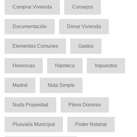
Comprar Vivienda
Consejos
Documentación
Donar Vivienda
Elementos Comunes
Gastos
Herencias
Hipoteca
Impuestos
Madrid
Nota Simple
Nuda Propiedad
Pleno Dominio
Plusvalía Municipal
Poder Notarial