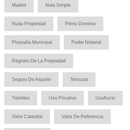
Madrid
Nota Simple
Nuda Propiedad
Pleno Dominio
Plusvalía Municipal
Poder Notarial
Registro De La Propiedad
Seguro De Alquiler
Terrazas
Trámites
Uso Privativo
Usufructo
Valor Catastral
Valor De Referencia