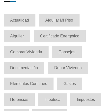
Actualidad
Alquilar Mi Piso
Alquiler
Certificado Energético
Comprar Vivienda
Consejos
Documentación
Donar Vivienda
Elementos Comunes
Gastos
Herencias
Hipoteca
Impuestos