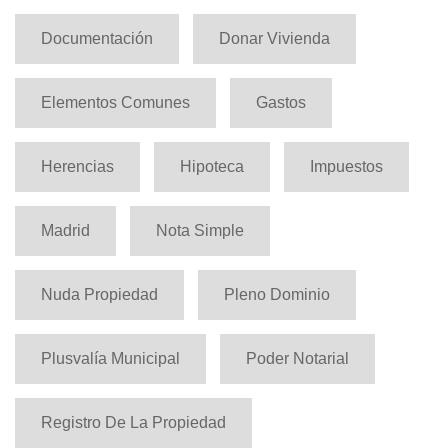
Documentación
Donar Vivienda
Elementos Comunes
Gastos
Herencias
Hipoteca
Impuestos
Madrid
Nota Simple
Nuda Propiedad
Pleno Dominio
Plusvalía Municipal
Poder Notarial
Registro De La Propiedad