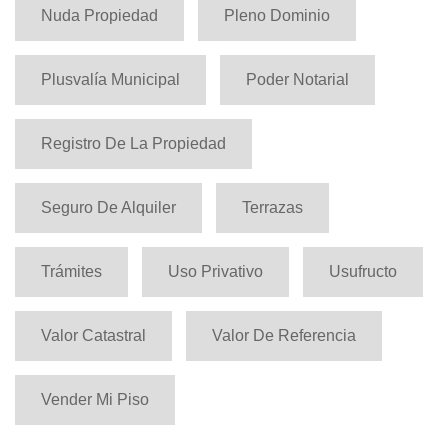
Nuda Propiedad
Pleno Dominio
Plusvalía Municipal
Poder Notarial
Registro De La Propiedad
Seguro De Alquiler
Terrazas
Trámites
Uso Privativo
Usufructo
Valor Catastral
Valor De Referencia
Vender Mi Piso